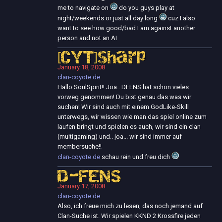
me to navigate on
do you guys play at
night/weekends or just all day long
cuz I also
want to see how good/bad I am against another
person and not an AI
[CYT]sharp
January 18, 2008
clan-coyote.de
Hallo SoulSpirit!! Joa.. DFENS hat schon vieles
vorweg genommen! Du bist genau das was wir
suchen! Wir sind auch mit einem GodLike-Skill
unterwegs, wir wissen wie man das spiel online zum
laufen bringt und spielen es auch, wir sind ein clan
(multigaming) und.. joa... wir sind immer auf
membersuche!!
clan-coyote.de
schau rein und freu dich
D-FENS
January 17, 2008
clan-coyote.de
Also, ich freue mich zu lesen, das noch jemand auf
Clan-Suche ist. Wir spielen KKND 2 Krossfire jeden