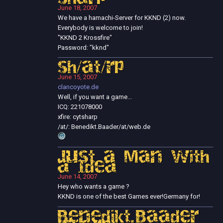
June 18, 2007
We have a hamachi-Server for KKND (2) now.
Everybody is welcome to join!
"KKND 2 Krossfire"
Password: "kknd"
sh/at/rp
June 15, 2007
clancoyote.de
Well, if you want a game...
ICQ: 221078000
xfire: cytsharp
/at/: Benedikt.Baader/at/web.de
Just a Man with
a Idea
June 14, 2007
Hey who wants a game ?
KKND is one of the best Games ever!Germany for!
Benedikt.Baader