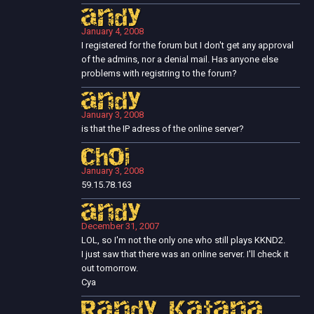
andy
January 4, 2008
I registered for the forum but I don't get any approval
of the admins, nor a denial mail. Has anyone else
problems with registring to the forum?
andy
January 3, 2008
is that the IP adress of the online server?
choi
January 3, 2008
59.15.78.163
andy
December 31, 2007
LOL, so I'm not the only one who still plays KKND2.
I just saw that there was an online server. I'll check it
out tomorrow.
Cya
Randy Katana