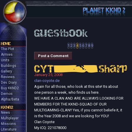
Guestbook
HOME
1
2
3
4
5
6
7
8
9
The Plot
Armies
Post a Comment
Units
Buildings
CYT_sharp
Gallery
January 25, 2008
Reviews
clan-coyote.de
Dev. Diary
Again for all those, who look at this site! Its about
Buy KKND2
one person a week, who finds us here.
Demos
WE HAVE A CLAN AND ARE ALLWAYS LOOKING FOR
Alpha/Beta
MEMBERS FOR THE KKND-SQUAD OF OUR
KKND2
MULTIGAMING-CLAN!! Yes, if you cannot beliefe it, it
News
is the Year 2008 and we are looking for YOU!
Multiplayer
Clan Coyote
Missions
My ICQ: 221078000
Literature