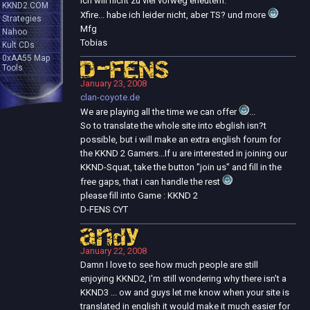
ich will nicht zu viel vorweg erleutern.
KKND2.COM
Xfire... habe ich leider nicht, aber TS? und more
Strategies
Mfg
Nahoo
Tobias
Kult CDs
0xAA55 Map
D-FENS
Tools
January 23, 2008
clan-coyote.de
We are playing all the time we can offer
...
So to translate the whole site into ebglish isn?t
possible, but i will make an extra english forum for
the KKND 2 Gamers...If u are interested in joining our
KKND-Squat, take the button "join us" and fill in the
free gaps, that i can handle the rest
please fill into Game : KKND 2
D-FENS CYT
andy
January 22, 2008
Damn I love to see how much people are still
enjoying KKND2, I'm still wondering why there isn't a
KKND3 ... ow and guys let me know when your site is
translated in english it would make it much easier for