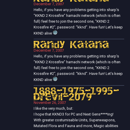
December 7, 2007
Hello, if you have any problems getting into sharp's
"KKND 2 Krossfire" hamachi network (which is often
full) feel free to join the second one, "KKND 2
Krossfire #2", password: "kknd". Have fun! Let's keep
KKND alive
Randy Katana
December 7, 2007
Hello, if you have any problems getting into sharp's
"KKND 2 Krossfire" hamachi network (which is often
full) feel free to join the second one, "KKND 2
Krossfire #2", password: "kknd". Have fun! Let's keep
KKND alive
1888-1975-1995-
Drevil-2079
November 26, 2007
I like the very much, but:
I hope that KKND3 for PC and Next Gens****ing!
With greater costumisable Units, Superweapons,
Mutated Flora and Fauna and more, Magic abilities