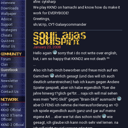
xfire: cytsharp
Interview
We play KKND on hamachi and know how du make it
Downloads
work for EVERYBODE!
Wallpaper
Greetings,
Advice
sh/at/rp, CYT-Galaxycommander
Support
Strategies
Souli alias
Cheats
SoulSpirit
Quizzes
About Us
January 23, 2008
Hello again
sorry that i do not write over english,
COMMUNITY
but, i am so happy that KKND2 are not death ^^
Forum
...
Clan
Guestbook
Also ich hab mich beworben und freue mich auf ein
Poll
Gamchen
ehrlich gesagt (und das will ich auch
Newsletter
deutlich unterstreichen) hab ich kaum gegen Andere
Join Us
Spieler gespielt, aber ich habe eigendlich ?ber die
Contact Us
jahre hinweg t?glich ge?bt ... naja ich will mal sehen
was mein "NPC-Skill" gegen "Brain-Skill" ausmacht
NETWORK
Links
aber D-FENS ich nehme die Herrausforderung an =D
KKnD Official
ich spiele eigendlich auch ganz und gar auf meine
KKnD XTreme
eigene Art ... aber wer tut das schon nicht
wie
Official
gesagt, ich glaube ich kann noch sehr viel lernen. na
KKND 2 Official