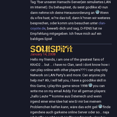
Tag ?ber unseren Hamachi-Server(ein simuliertes LAN
im Internet). Du behauptest, du seist godlike xD nun
dann nehme ich deine Herausvorderung an
Wenn
du x-fire hast, w?re das toll, dann k?nnen wir weiteres
besprechen, oder komm uns besuchen unter
clan-
coyote.de
, bewerb dich und sag, D-FENS hat ne
Empfehlung mitgegeben. Ich freue mich auf ein
baldiges Spiel
SoulSpirit
January 14, 2008
Hello my friends, i am one of the greatest fans of
KKnD2 ... but ... i have no Clan, iand i dont know how i
can play online with other players??? I can play only
Network on LAN Party's and more. Can anyone pls
help me? Ah, i will tell you, i have a goodlike skill in
this Game, i play this game since 1998
you can
write me on my email Addy. For all german players:
„hallo Leute ^^ komme aus Österreich und wenn
irgend einer eine Idee hat wie Er mir bei meinem
Problemchen helfen kann, wäre das echt geil
finde
irgendwie auch garkeine online Server oder so... naja