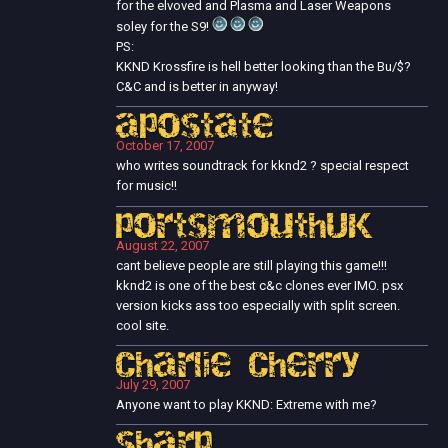
for the elvoved and Plasma and Laser Weapons
soley for the S9!
PS:
KKND Krossfire is hell better looking than the Bu/$?
C&C and is better in anyway!
apostate
October 17, 2007
who writes soundtrack for kknd2 ? special respect
for music!!
portsmouthUK
August 22, 2007
cant believe people are still playing this game!!!
kknd2 is one of the best c&c clones ever IMO. psx
version kicks ass too especially with split screen.
cool site.
Charlie Cherry
July 29, 2007
Anyone want to play KKND: Extreme with me?
sharp