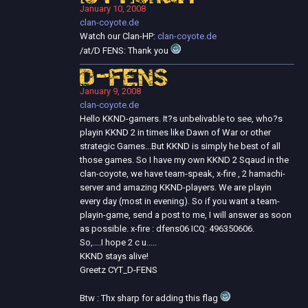
January 10, 2008
clan-coyote.de
Watch our Clan-HP:
clan-coyote.de
/at/D FENS: Thank you
D-FENS
January 9, 2008
clan-coyote.de
Hello KKND-gamers. It?s unbelivable to see, who?s
playin KKND 2 in times like Dawn of War or other
strategic Games...But KKND is simply he best of all
those games. So I have my own KKND 2 Sqaud in the
clan-coyote, we have team-speak, x-fire , 2 hamachi-
server and amazing KKND-players. We are playin
every day (most in evening). So if you want a team-
playin-game, send a post to me, I will answer as soon
as possible. x-fire : dfens06 ICQ: 496350606.
So,....I hope 2 c u.....
KKND stays alive!
Greetz CYT_D-FENS
Btw : Thx sharp for adding this flag