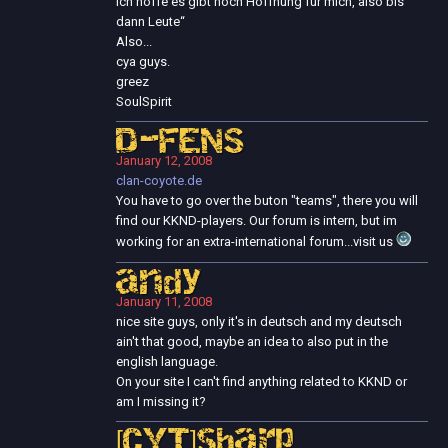
ich hoffe es gibt noch Hoffnung für mich, also bis
dann Leute“
Also...
cya guys.
greez
SoulSpirit
D-FENS
January 12, 2008
clan-coyote.de
You have to go over the buton "teams", there you will
find our KKND-players. Our forum is intern, but im
working for an extra-international forum...visit us
andy
January 11, 2008
nice site guys, only it's in deutsch and my deutsch
ain't that good, maybe an idea to also put in the
english language.
On your site I can't find anything related to KKND or
am I missing it?
[CYT]sharp